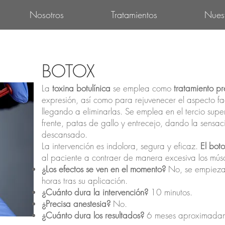
Nosotros
Tratamientos
Nues
BOTOX
La
toxina botulínica
se emplea como
tratamiento pr
expresión, así como para rejuvenecer el aspecto fa
llegando a eliminarlas. Se emplea en el tercio supe
frente, patas de gallo y entrecejo, dando la sensa
descansado.
La intervención es indolora, segura y eficaz.
El bot
al paciente a contraer de manera excesiva los músc
¿Los efectos se ven en el momento?
No, se empiezan 
horas tras su aplicación.
¿Cuánto dura la intervención?
10 minutos.
¿Precisa anestesia?
No.
¿Cuánto dura los resultados?
6 meses aproximadam