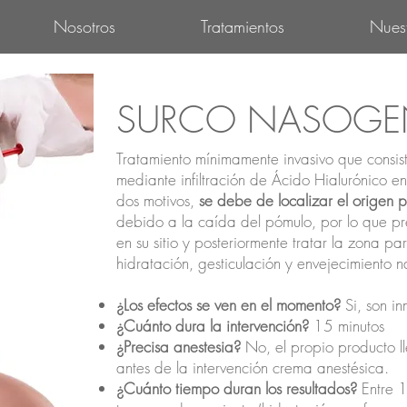
Nosotros
Tratamientos
Nues
SURCO NASOGE
Tratamiento mínimamente invasivo que consist
mediante infiltración de Ácido Hialurónico e
dos motivos,
se debe de localizar el origen p
debido a la caída del pómulo, por lo que p
en su sitio y posteriormente tratar la zona pa
hidratación, gesticulación y envejecimiento n
¿Los efectos se ven en el momento?
Si, son in
¿Cuánto dura la intervención?
15 minutos
¿Precisa anestesia?
No, el propio producto l
antes de la intervención crema anestésica.
¿Cuánto tiempo duran los resultados?
Entre 