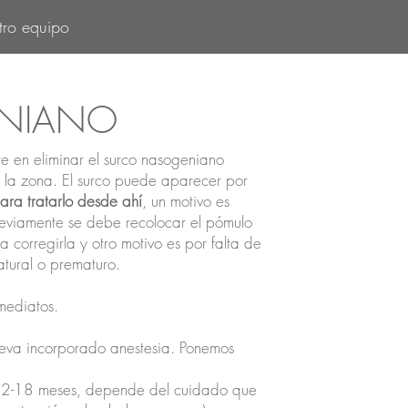
tro equipo
NIANO
e en eliminar el surco nasogeniano
n la zona. El surco puede aparecer por
ara tratarlo desde ahí
, un motivo es
reviamente se debe recolocar el pómulo
ra corregirla y otro motivo es por falta de
atural o prematuro.
mediatos.
leva incorporado anestesia. Ponemos
12-18 meses, depende del cuidado que