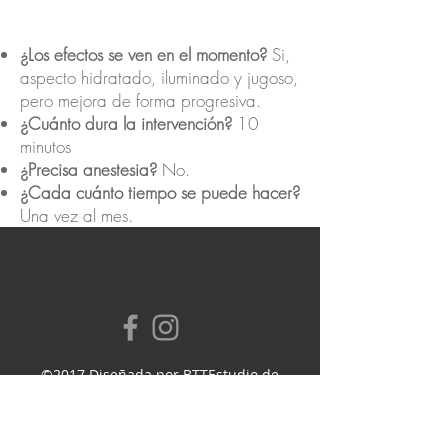
¿Los efectos se ven en el momento?
Si,
aspecto hidratado, iluminado y jugoso,
pero mejora de forma progresiva.
¿Cuánto dura la intervención?
10
minutos
¿Precisa anestesia?
No.
¿Cada cuánto tiempo se puede hacer?
Una vez al mes.
©2017 Diseñada por BTTEstudio de
Diseño